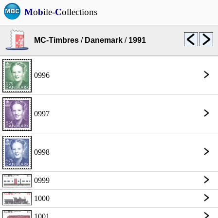
M
o
b
ile-
C
ollections
MC-Timbres
/
Danemark
/
1991
0996
0997
0998
0999
1000
1001