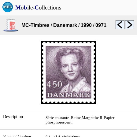
M
o
b
ile-
C
ollections
MC-Timbres
/
Danemark
/
1990
/
0971
Description
Série courante. Reine Margrethe II. Papier
phosphorescent.
Valeur / Couleur
4 k. 50 ø. violet-brun