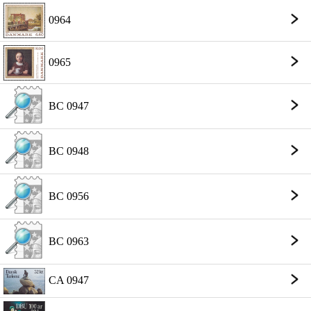
0964
0965
BC 0947
BC 0948
BC 0956
BC 0963
CA 0947