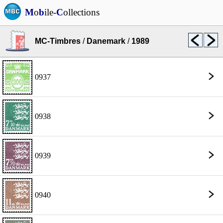
M
o
b
ile-
C
ollections
MC-Timbres
/
Danemark
/
1989
0937
0938
0939
0940