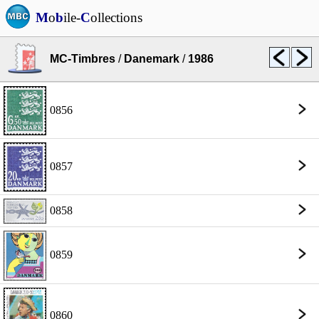
M
o
b
ile-
C
ollections
MC-Timbres
/
Danemark
/
1986
0856
0857
0858
0859
0860