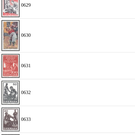
0629
0630
0631
0632
0633