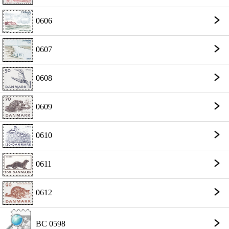
0606
0607
0608
0609
0610
0611
0612
BC 0598