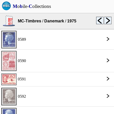
M
o
b
ile-
C
ollections
MC-Timbres
/
Danemark
/
1975
0589
0590
0591
0592