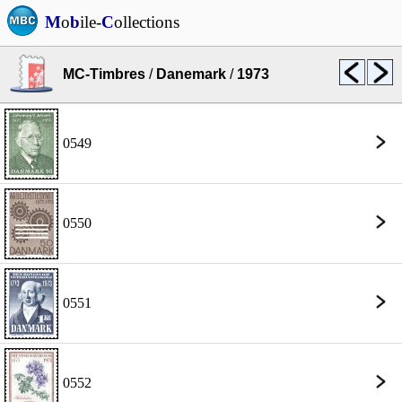
M
o
b
ile-
C
ollections
MC-Timbres
/
Danemark
/
1973
0549
0550
0551
0552