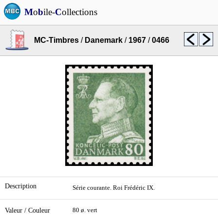
M
o
b
ile-
C
ollections
MC-Timbres
/
Danemark
/
1967
/
0466
Description
Série courante. Roi Frédéric IX.
Valeur / Couleur
80 ø. vert