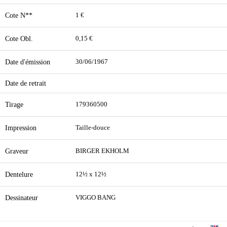
Cote N**
1 €
Cote Obl.
0,15 €
Date d'émission
30/06/1967
Date de retrait
Tirage
179360500
Impression
Taille-douce
Graveur
BIRGER EKHOLM
Dentelure
12½ x 12½
Dessinateur
VIGGO BANG