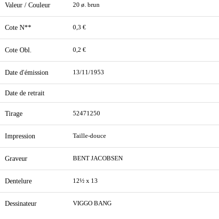
Valeur / Couleur
20 ø. brun
Cote N**
0,3 €
Cote Obl.
0,2 €
Date d'émission
13/11/1953
Date de retrait
Tirage
52471250
Impression
Taille-douce
Graveur
BENT JACOBSEN
Dentelure
12½ x 13
Dessinateur
VIGGO BANG