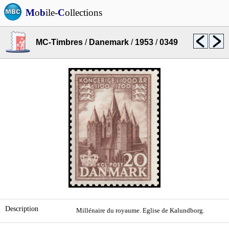
M
o
b
ile-
C
ollections
MC-Timbres
/
Danemark
/
1953
/
0349
Description
Millénaire du royaume. Eglise de Kalundborg.