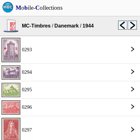
M
o
b
ile-
C
ollections
MC-Timbres
/
Danemark
/
1944
0293
0294
0295
0296
0297