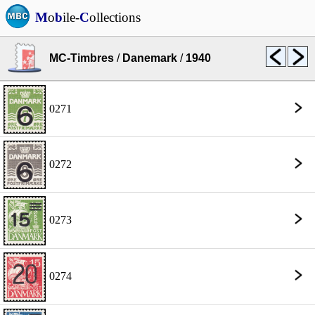
M
o
b
ile-
C
ollections
MC-Timbres
/
Danemark
/
1940
0271
0272
0273
0274