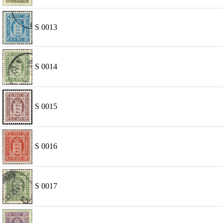
S 0013
S 0014
S 0015
S 0016
S 0017