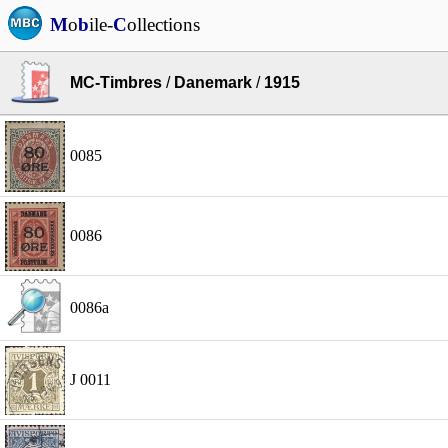
M
o
b
ile-
C
ollections
MC-Timbres
/
Danemark
/
1915
0085
0086
0086a
J 0011