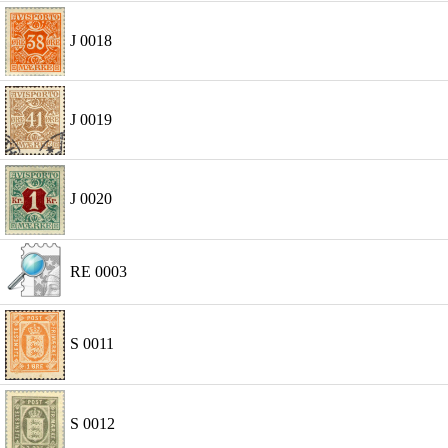
J 0018
J 0019
J 0020
RE 0003
S 0011
S 0012