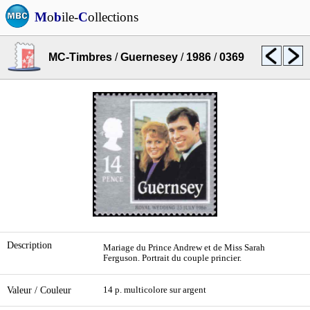
M
o
b
ile-
C
ollections
MC-Timbres
/
Guernesey
/
1986
/
0369
Description
Mariage du Prince Andrew et de Miss Sarah
Ferguson. Portrait du couple princier.
Valeur / Couleur
14 p. multicolore sur argent