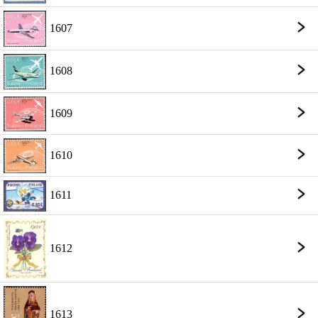
1607
1608
1609
1610
1611
1612
1613