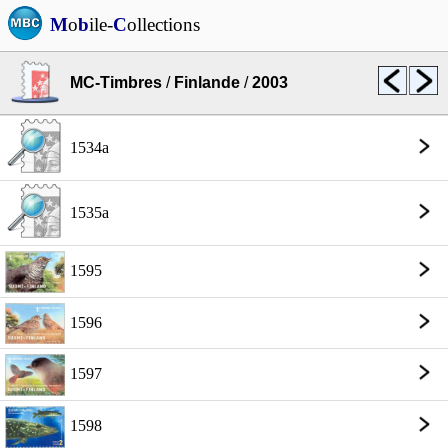
M
o
b
ile-
C
ollections
MC-Timbres
/
Finlande
/
2003
1534a
1535a
1595
1596
1597
1598