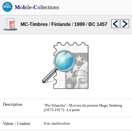
M
o
b
ile-
C
ollections
MC-Timbres
/
Finlande
/
1999
/
BC 1457
Description
"Pro Filatelia" - Œuvres du peintre Hugo Simbreg
(1873-1917) - La paire
Valeur / Couleur
8 m. multicolore