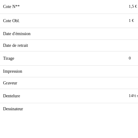
Cote N**
1,5 €
Cote Obl.
1 €
Date d'émission
Date de retrait
Tirage
0
Impression
Graveur
Dentelure
14½ s
Dessinateur