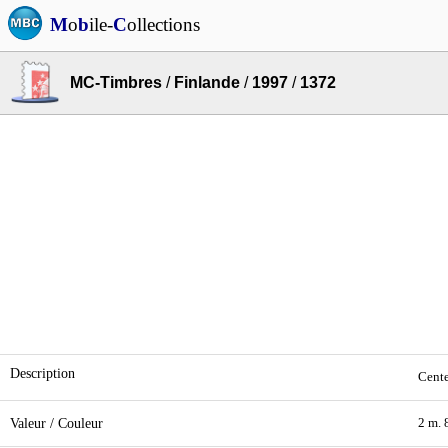
M
o
b
ile-
C
ollections
MC-Timbres
/
Finlande
/
1997
/
1372
Description
Cente
Valeur / Couleur
2 m. 