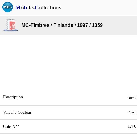
M
o
b
ile-
C
ollections
MC-Timbres
/
Finlande
/
1997
/
1359
Description
80° a
Valeur / Couleur
2 m. 
Cote N**
1,4 €