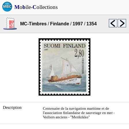
M
o
b
ile-
C
ollections
MC-Timbres
/
Finlande
/
1997
/
1354
Description
Centenaire de la navigation maritime et de
l'association finlandaise de sauvetage en mer -
Voiliers anciens - "Merikikko"