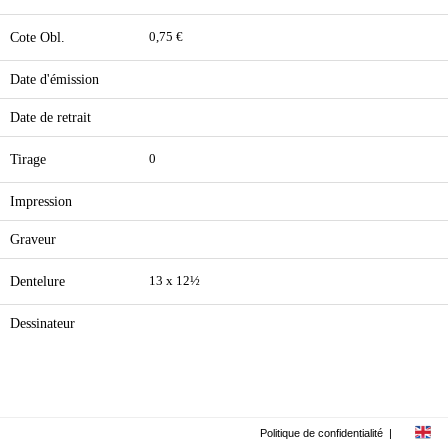
Cote Obl.
0,75 €
Date d'émission
Date de retrait
Tirage
0
Impression
Graveur
Dentelure
13 x 12½
Dessinateur
Politique de confidentialité
|