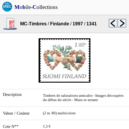
M
o
b
ile-
C
ollections
MC-Timbres
/
Finlande
/
1997
/
1341
Description
Timbres de salutations amicales - Images découpées
du début du siècle - Main se serrant
Valeur / Couleur
(2 m. 80) multicolore
Cote N**
1,5 €