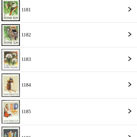
1181
1182
1183
1184
1185