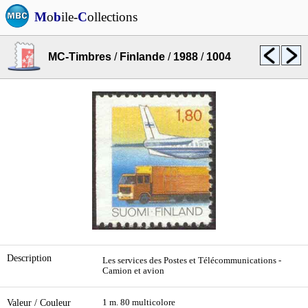
M
o
b
ile-
C
ollections
MC-Timbres
/
Finlande
/
1988
/
1004
Description
Les services des Postes et Télécommunications -
Camion et avion
Valeur / Couleur
1 m. 80 multicolore