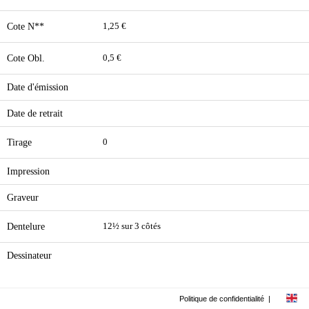
Cote N**
1,25 €
Cote Obl.
0,5 €
Date d'émission
Date de retrait
Tirage
0
Impression
Graveur
Dentelure
12½ sur 3 côtés
Dessinateur
Politique de confidentialité
|