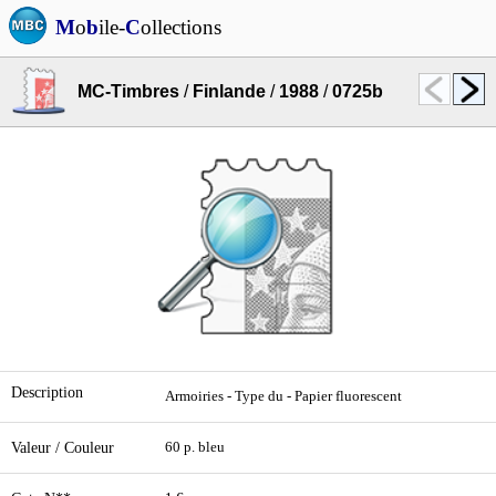
M
o
b
ile-
C
ollections
MC-Timbres
/
Finlande
/
1988
/
0725b
Description
Armoiries - Type du - Papier fluorescent
Valeur / Couleur
60 p. bleu