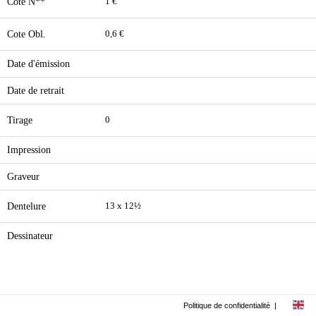
Cote N**
1 €
Cote Obl.
0,6 €
Date d'émission
Date de retrait
Tirage
0
Impression
Graveur
Dentelure
13 x 12½
Dessinateur
Politique de confidentialité
|