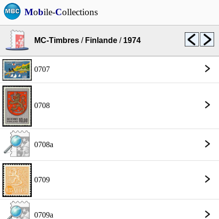
M
o
b
ile-
C
ollections
MC-Timbres
/
Finlande
/
1974
0707
0708
0708a
0709
0709a