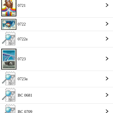
0721
0722
0722a
0723
0723a
BC 0681
BC 0709