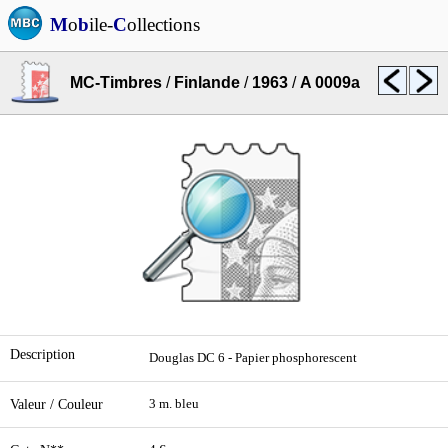
M
o
b
ile-
C
ollections
MC-Timbres
/
Finlande
/
1963
/
A 0009a
Description
Douglas DC 6 - Papier phosphorescent
Valeur / Couleur
3 m. bleu