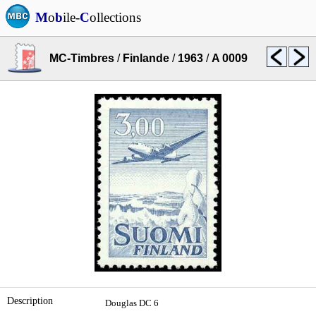
M
o
b
ile-
C
ollections
MC-Timbres
/
Finlande
/
1963
/
A 0009
Description
Douglas DC 6