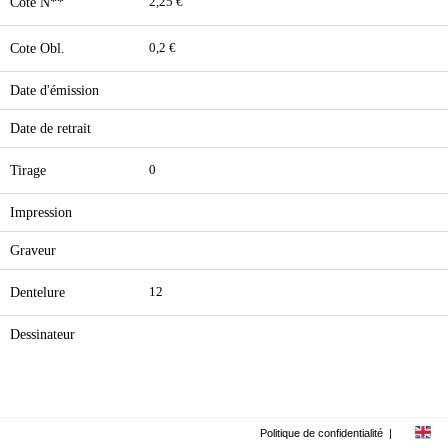
Cote N**
2,25 €
Cote Obl.
0,2 €
Date d'émission
Date de retrait
Tirage
0
Impression
Graveur
Dentelure
12
Dessinateur
Politique de confidentialité
|