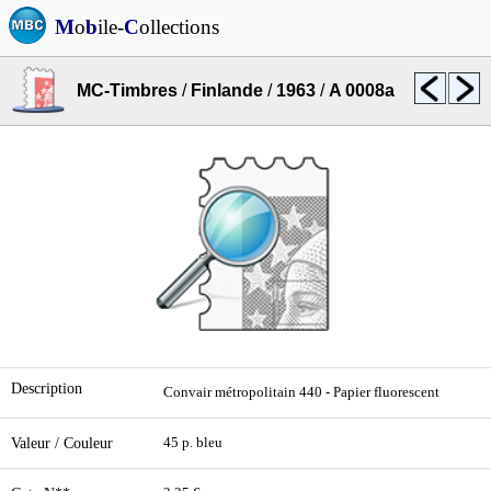
M
o
b
ile-
C
ollections
MC-Timbres
/
Finlande
/
1963
/
A 0008a
Description
Convair métropolitain 440 - Papier fluorescent
Valeur / Couleur
45 p. bleu