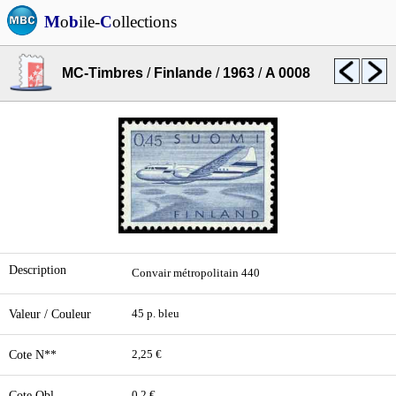
M
o
b
ile-
C
ollections
MC-Timbres
/
Finlande
/
1963
/
A 0008
Description
Convair métropolitain 440
Valeur / Couleur
45 p. bleu
Cote N**
2,25 €
Cote Obl.
0,2 €