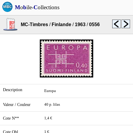
M
o
b
ile-
C
ollections
MC-Timbres
/
Finlande
/
1963
/
0556
Description
Europa
Valeur / Couleur
40 p. lilas
Cote N**
1,4 €
Cote Obl.
1 €