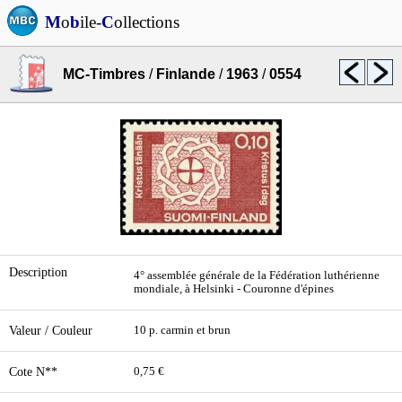
M
o
b
ile-
C
ollections
MC-Timbres
/
Finlande
/
1963
/
0554
Description
4° assemblée générale de la Fédération luthérienne
mondiale, à Helsinki - Couronne d'épines
Valeur / Couleur
10 p. carmin et brun
Cote N**
0,75 €