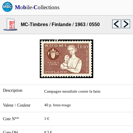
M
o
b
ile-
C
ollections
MC-Timbres
/
Finlande
/
1963
/
0550
Description
Campagne mondiale contre la faim
Valeur / Couleur
40 p. brun-rouge
Cote N**
1 €
Cote Obl.
0,5 €