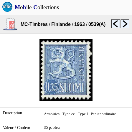
M
o
b
ile-
C
ollections
MC-Timbres
/
Finlande
/
1963
/
0539(A)
Description
Armoiries - Type ee - Type I - Papier ordinaire
Valeur / Couleur
35 p. bleu