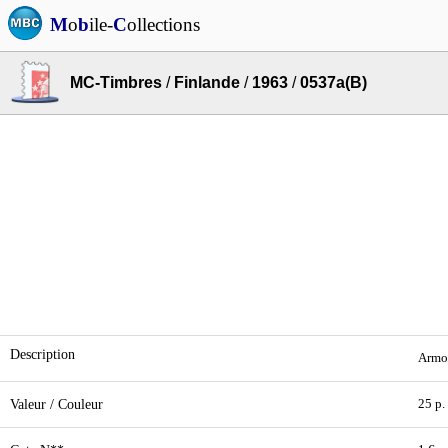
M
o
b
ile-
C
ollections
MC-Timbres
/
Finlande
/
1963
/
0537a(B)
Description
Armoi
Valeur / Couleur
25 p.