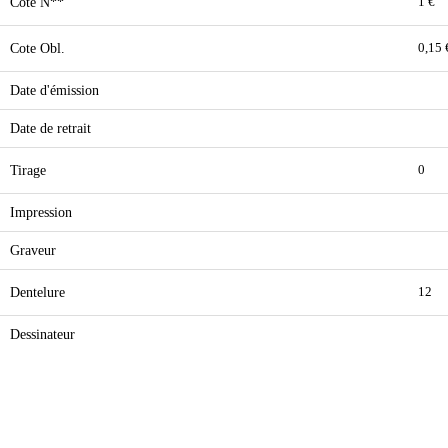
Cote N**
1 €
Cote Obl.
0,15 
Date d'émission
Date de retrait
Tirage
0
Impression
Graveur
Dentelure
12
Dessinateur