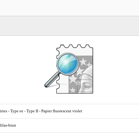
ries - Type ee - Type II - Papier fluorescent violet
 lilas-brun