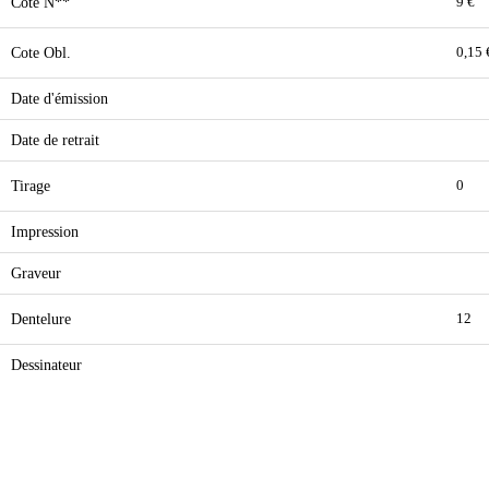
Cote N**
9 €
Cote Obl.
0,15 
Date d'émission
Date de retrait
Tirage
0
Impression
Graveur
Dentelure
12
Dessinateur