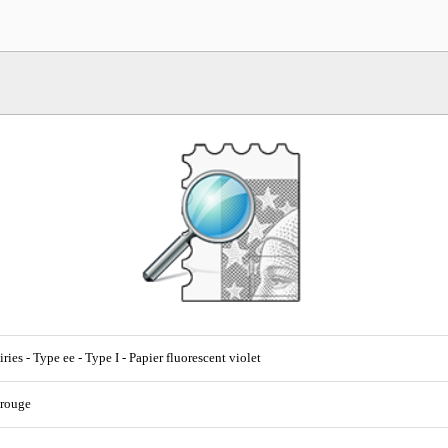
ries - Type ee - Type I - Papier fluorescent violet
 rouge