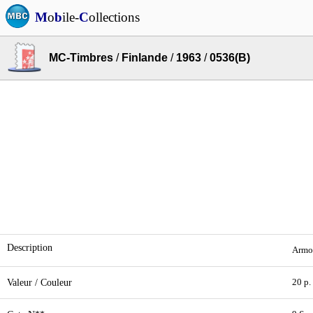
M
o
b
ile-
C
ollections
MC-Timbres
/
Finlande
/
1963
/
0536(B)
Description
Armoi
Valeur / Couleur
20 p.