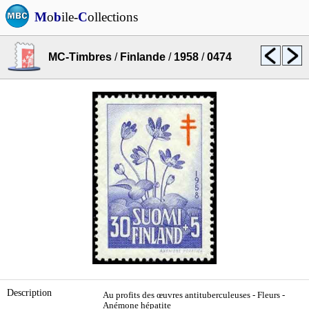
M
o
b
ile-
C
ollections
MC-Timbres
/
Finlande
/
1958
/
0474
Description
Au profits des œuvres antituberculeuses - Fleurs -
Anémone hépatite