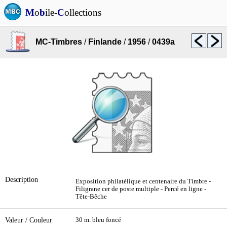
M
o
b
ile-
C
ollections
MC-Timbres
/
Finlande
/
1956
/
0439a
Description
Exposition philatélique et centenaire du Timbre -
Filigrane cer de poste multiple - Percé en ligne -
Tête-Bêche
Valeur / Couleur
30 m. bleu foncé