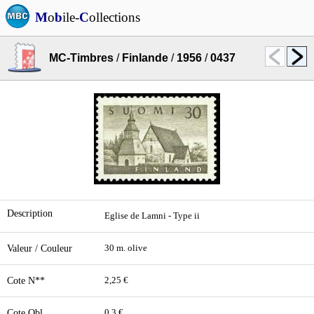
M
o
b
ile-
C
ollections
MC-Timbres
/
Finlande
/
1956
/
0437
Description
Eglise de Lamni - Type ii
Valeur / Couleur
30 m. olive
Cote N**
2,25 €
Cote Obl.
0,3 €