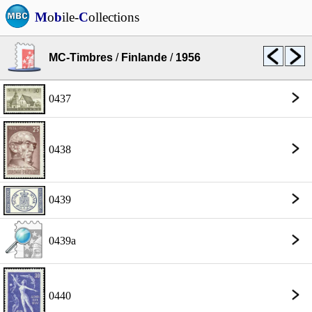
M
o
b
ile-
C
ollections
MC-Timbres
/
Finlande
/
1956
0437
0438
0439
0439a
0440