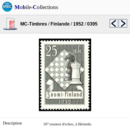
M
o
b
ile-
C
ollections
MC-Timbres
/
Finlande
/
1952
/
0395
Description
10° tournoi d'echec, à Helsinki