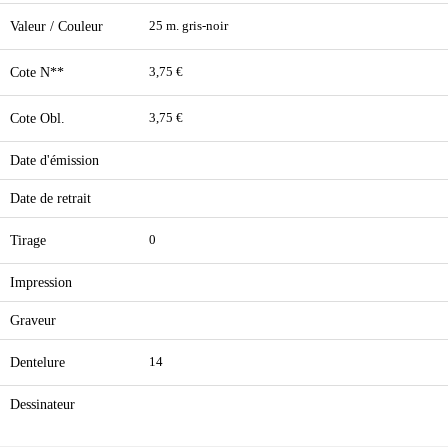
Valeur / Couleur
25 m. gris-noir
Cote N**
3,75 €
Cote Obl.
3,75 €
Date d'émission
Date de retrait
Tirage
0
Impression
Graveur
Dentelure
14
Dessinateur