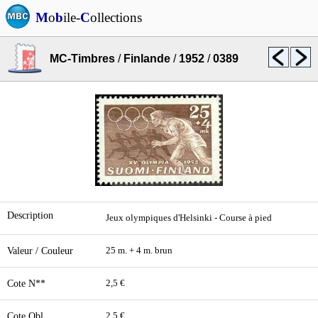
M
o
b
ile-
C
ollections
MC-Timbres
/
Finlande
/
1952
/
0389
Description
Jeux olympiques d'Helsinki - Course à pied
Valeur / Couleur
25 m. + 4 m. brun
Cote N**
2,5 €
Cote Obl.
2,5 €