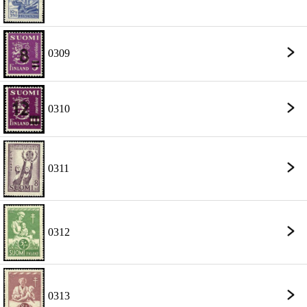
0309
0310
0311
0312
0313