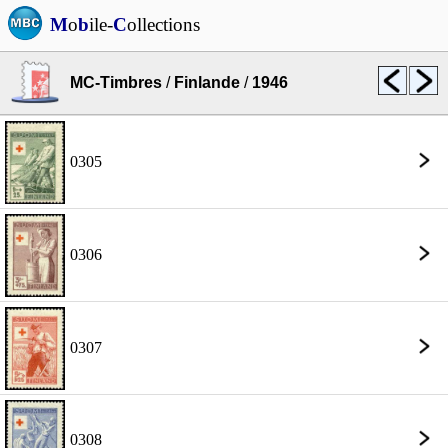
M
o
b
ile-
C
ollections
MC-Timbres
/
Finlande
/
1946
0305
0306
0307
0308