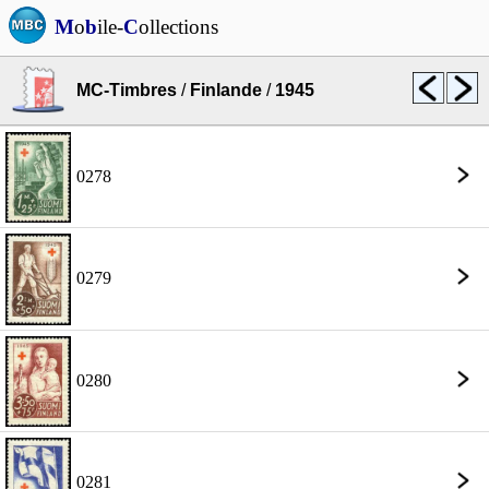
M
o
b
ile-
C
ollections
MC-Timbres
/
Finlande
/
1945
0278
0279
0280
0281