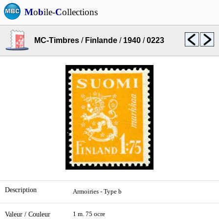
M
o
b
ile-
C
ollections
MC-Timbres
/
Finlande
/
1940
/
0223
Description
Armoiries - Type b
Valeur / Couleur
1 m. 75 ocre