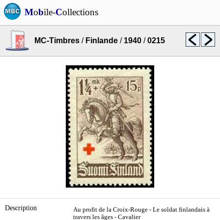
M
o
b
ile-
C
ollections
MC-Timbres
/
Finlande
/
1940
/
0215
Description
Au profit de la Croix-Rouge - Le soldat finlandais à
travers les âges - Cavalier