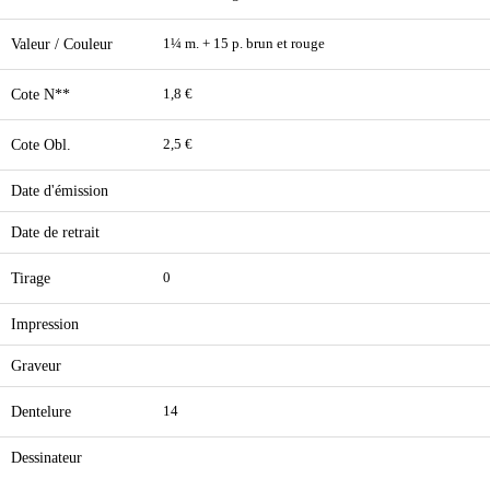
Valeur / Couleur
1¼ m. + 15 p. brun et rouge
Cote N**
1,8 €
Cote Obl.
2,5 €
Date d'émission
Date de retrait
Tirage
0
Impression
Graveur
Dentelure
14
Dessinateur