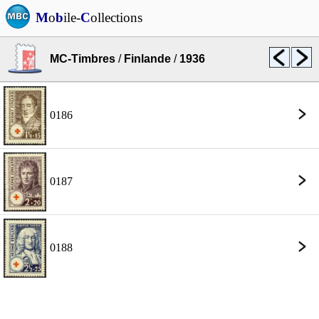
M
o
b
ile-
C
ollections
MC-Timbres
/
Finlande
/
1936
0186
0187
0188