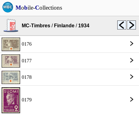
M
o
b
ile-
C
ollections
MC-Timbres
/
Finlande
/
1934
0176
0177
0178
0179