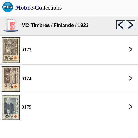
M
o
b
ile-
C
ollections
MC-Timbres
/
Finlande
/
1933
0173
0174
0175