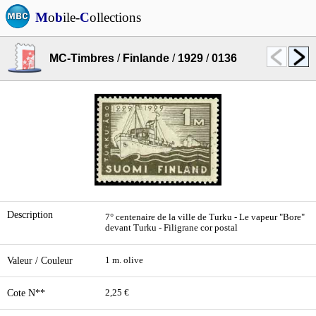
M
o
b
ile-
C
ollections
MC-Timbres
/
Finlande
/
1929
/
0136
Description
7° centenaire de la ville de Turku - Le vapeur "Bore"
devant Turku - Filigrane cor postal
Valeur / Couleur
1 m. olive
Cote N**
2,25 €