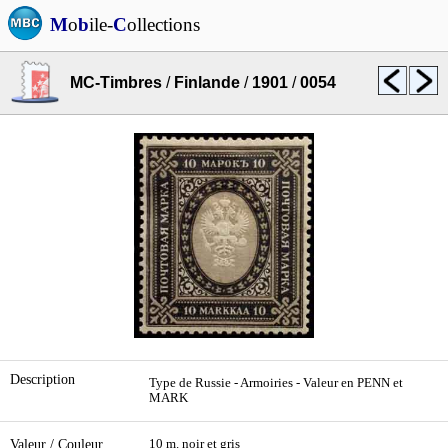
M
o
b
ile-
C
ollections
MC-Timbres
/
Finlande
/
1901
/
0054
Description
Type de Russie - Armoiries - Valeur en PENN et
MARK
Valeur / Couleur
10 m. noir et gris