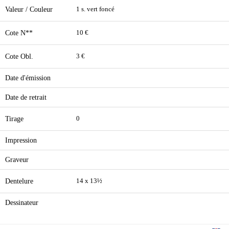
Valeur / Couleur
1 s. vert foncé
Cote N**
10 €
Cote Obl.
3 €
Date d'émission
Date de retrait
Tirage
0
Impression
Graveur
Dentelure
14 x 13½
Dessinateur