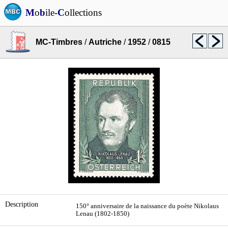
M
o
b
ile-
C
ollections
MC-Timbres
/
Autriche
/
1952
/
0815
Description
150° anniversaire de la naissance du poète Nikolaus
Lenau (1802-1850)