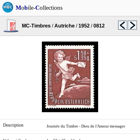
M
o
b
ile-
C
ollections
MC-Timbres
/
Autriche
/
1952
/
0812
Description
Journée du Timbre - Dieu de l'Amour messager