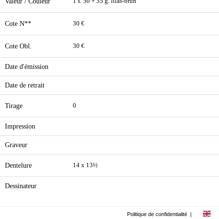
Valeur / Couleur
1 s. 50 + 35 g. lilas-brun
Cote N**
30 €
Cote Obl.
30 €
Date d'émission
Date de retrait
Tirage
0
Impression
Graveur
Dentelure
14 x 13½
Dessinateur
Politique de confidentialité
|